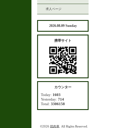
求人ページ
2026.08.09 Sunday
携帯サイト
カウンター
Today:
1603
Yesterday:
714
Total:
3306158
©2026
焼肉車
. All Rights Reserved.