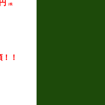
0円
（税
額！！