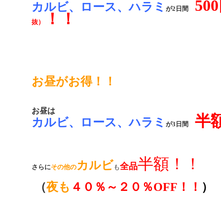
50
カルビ、ロース、ハラミ
が2日間
！！
抜）
お昼がお得！！
お昼は
半
カルビ、ロース、ハラミ
が3日間
半額！！
カルビ
全品
さらに
その他の
も
（
夜も
４０％～２０％OFF！！
）