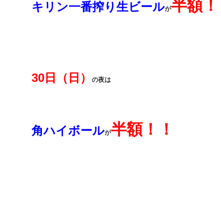
半額！
キリン一番搾り生ビール
が
30日（日）
の夜は
半額！！
角ハイボール
が