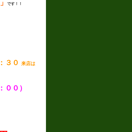
」
です！！
４：３０
来店は
：００）