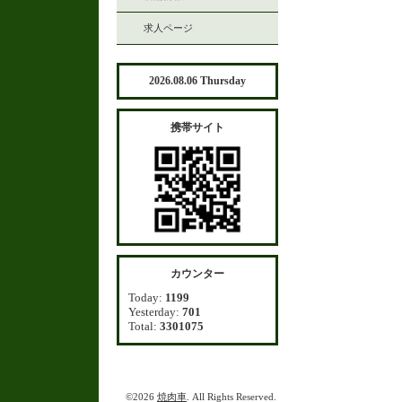
求人ページ
2026.08.06 Thursday
携帯サイト
カウンター
Today:
1199
Yesterday:
701
Total:
3301075
©2026
焼肉車
. All Rights Reserved.