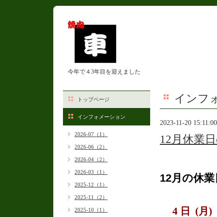
今年で４3年目を迎えました
インフ
トップページ
インフォメーション
2023-11-20 15:11:00
2026-07（1）
12月休業
2026-06（2）
2026-04（2）
2026-03（1）
12月の休業
2025-12（1）
2025-11（2）
4
日 (
2025-10（1）