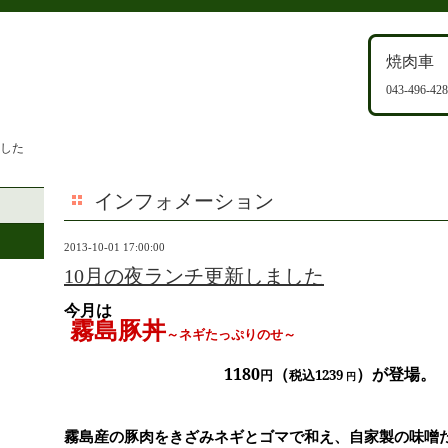
焼肉車
043-496-42
ました
インフォメーション
2013-10-01 17:00:00
10月の夜ランチ更新しました
今月は
霧島豚丼
～ネギたっぷりのせ～
1180
（
）
が登場。
円
税込
1239
円
霧島産の豚肉をきざみネギとゴマで和え、
自家製の味噌