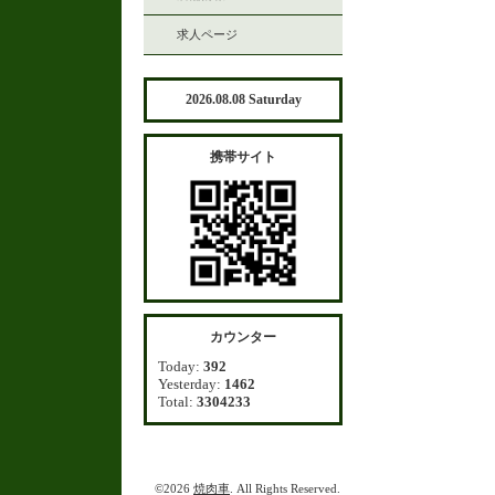
求人ページ
2026.08.08 Saturday
携帯サイト
カウンター
Today:
392
Yesterday:
1462
Total:
3304233
©2026
焼肉車
. All Rights Reserved.