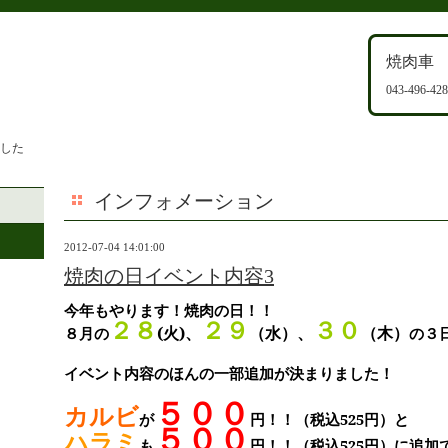
焼肉車
043-496-42
ました
インフォメーション
2012-07-04 14:01:00
焼肉の日イベント内容3
今年もやります！焼肉の日！！
２８
２９
３０
(火)、
（水）、
（木）
８月の
の３
イベント内容のほんの一部追加が決まりました！
５００
カルビ
が
円！！（税込525円）と
５００
ハラミ
も
円！！（税込525円）に追加