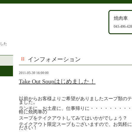
焼肉車
043-496-42
ました
インフォメーション
2011-05-30 16:00:00
Take Out Soupはじめました！
以前からお客様よりご希望がありましたスープ類のテ
ました。
ランチに、お土産に、仕事帰りに・・・・・・・・・
軽に焼肉車の
スープを
テイクアウトしてみてはいかがでしょう？
テイクアウト限定スープもございますので、お気軽に
ださい！