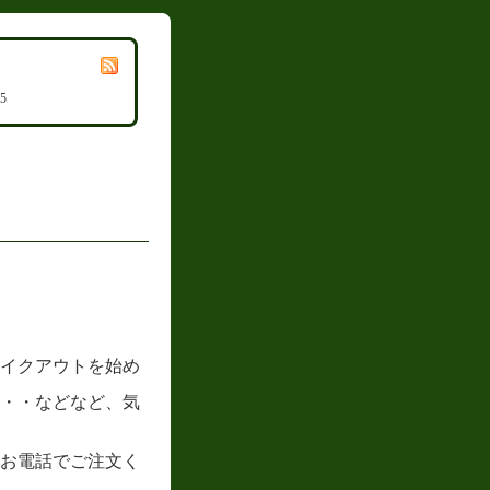
85
イクアウトを始め
・・などなど、
気
お電話でご注文く