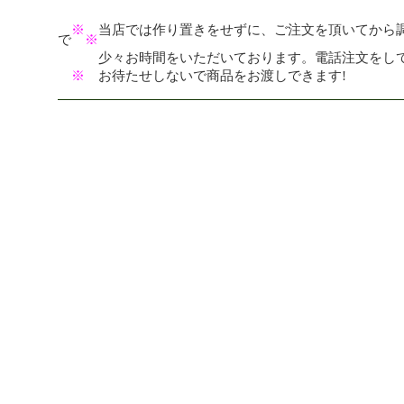
※
当店では作り置きをせずに、ご注文を頂いてから
で
※
少々お時間をいただいております。
電話注文をし
※
お待たせしないで商品をお渡しできます