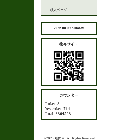
求人ページ
2026.08.09 Sunday
携帯サイト
カウンター
Today:
8
Yesterday:
714
Total:
3304563
©2026
焼肉車
. All Rights Reserved.