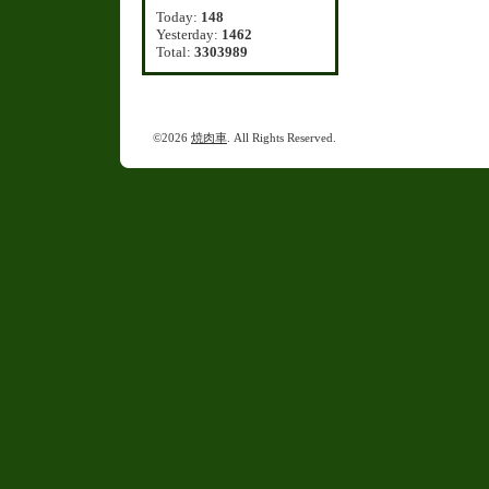
Today:
148
Yesterday:
1462
Total:
3303989
©2026
焼肉車
. All Rights Reserved.