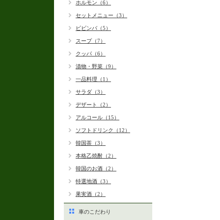
ホルモン（6）
セットメニュー（3）
ビビンバ（5）
スープ（7）
クッパ（6）
漬物・野菜（9）
一品料理（1）
サラダ（3）
デザート（2）
アルコール（15）
ソフトドリンク（12）
韓国茶（3）
本格乙焼酎（2）
韓国のお酒（2）
特選地酒（3）
果実酒（2）
車のこだわり