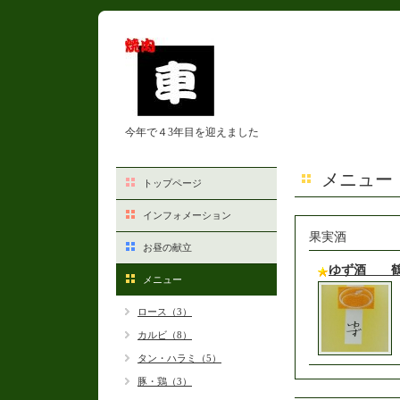
今年で４3年目を迎えました
メニュー
トップページ
インフォメーション
果実酒
お昼の献立
ゆず酒 
メニュー
ロース（3）
カルビ（8）
タン・ハラミ（5）
豚・鶏（3）