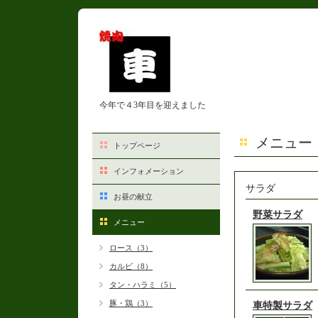
今年で４3年目を迎えました
メニュー
トップページ
インフォメーション
サラダ
お昼の献立
野菜サラダ
メニュー
ロース（3）
カルビ（8）
タン・ハラミ（5）
豚・鶏（3）
車特製サラダ