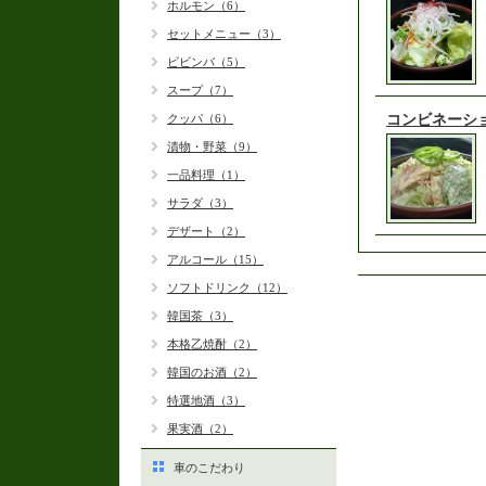
ホルモン（6）
セットメニュー（3）
ビビンバ（5）
スープ（7）
クッパ（6）
コンビネーシ
漬物・野菜（9）
一品料理（1）
サラダ（3）
デザート（2）
アルコール（15）
ソフトドリンク（12）
韓国茶（3）
本格乙焼酎（2）
韓国のお酒（2）
特選地酒（3）
果実酒（2）
車のこだわり