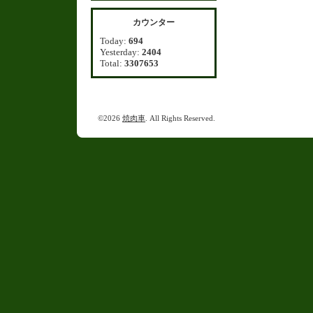
カウンター
Today:
694
Yesterday:
2404
Total:
3307653
©2026
焼肉車
. All Rights Reserved.