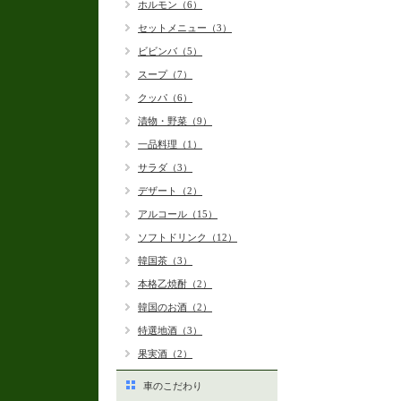
ホルモン（6）
セットメニュー（3）
ビビンバ（5）
スープ（7）
クッパ（6）
漬物・野菜（9）
一品料理（1）
サラダ（3）
デザート（2）
アルコール（15）
ソフトドリンク（12）
韓国茶（3）
本格乙焼酎（2）
韓国のお酒（2）
特選地酒（3）
果実酒（2）
車のこだわり