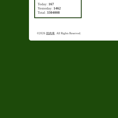
Today:
167
Yesterday:
1462
Total:
3304008
©2026
焼肉車
. All Rights Reserved.