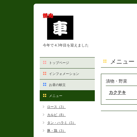
今年で４3年目を迎えました
メニュー
トップページ
インフォメーション
漬物・野菜
お昼の献立
カクテキ
メニュー
ロース（3）
カルビ（8）
タン・ハラミ（5）
豚・鶏（3）