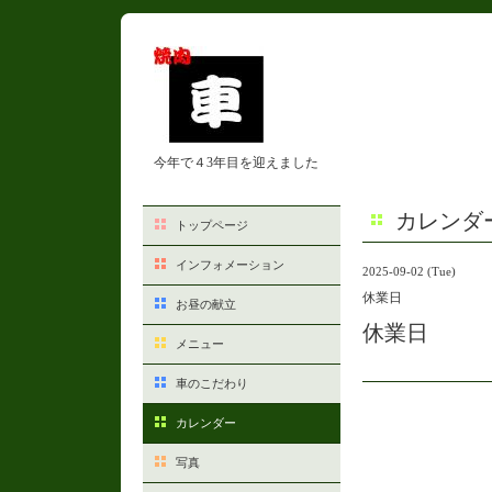
今年で４3年目を迎えました
カレンダ
トップページ
インフォメーション
2025-09-02 (Tue)
休業日
お昼の献立
休業日
メニュー
車のこだわり
カレンダー
写真