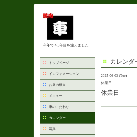
今年で４3年目を迎えました
カレンダ
トップページ
インフォメーション
2025-06-03 (Tue)
休業日
お昼の献立
休業日
メニュー
車のこだわり
カレンダー
写真