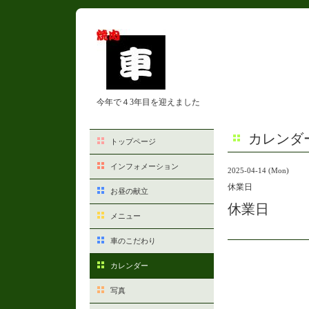
今年で４3年目を迎えました
カレンダ
トップページ
インフォメーション
2025-04-14 (Mon)
休業日
お昼の献立
休業日
メニュー
車のこだわり
カレンダー
写真