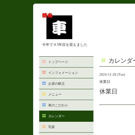
今年で４3年目を迎えました
カレンダ
トップページ
インフォメーション
2024-11-26 (Tue)
休業日
お昼の献立
休業日
メニュー
車のこだわり
カレンダー
写真