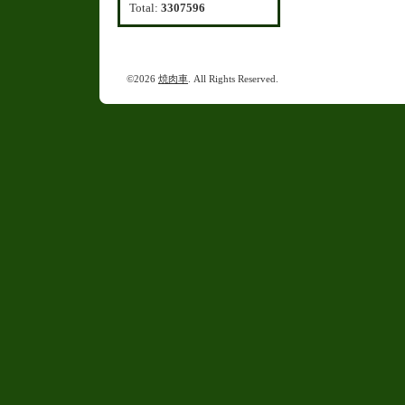
Total:
3307596
©2026
焼肉車
. All Rights Reserved.