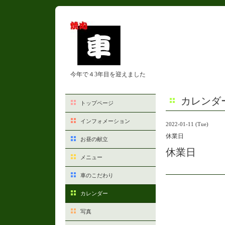
今年で４3年目を迎えました
カレンダ
トップページ
インフォメーション
2022-01-11 (Tue)
休業日
お昼の献立
休業日
メニュー
車のこだわり
カレンダー
写真