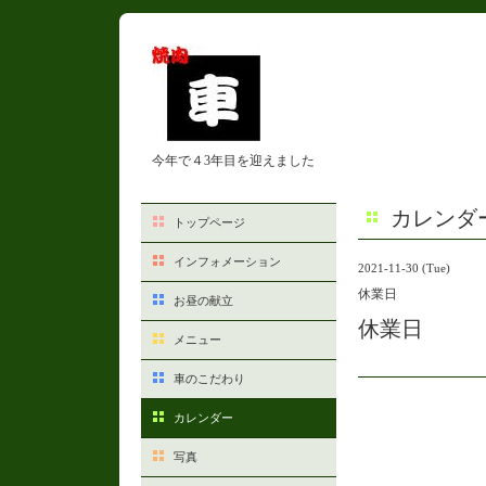
今年で４3年目を迎えました
カレンダ
トップページ
インフォメーション
2021-11-30 (Tue)
休業日
お昼の献立
休業日
メニュー
車のこだわり
カレンダー
写真