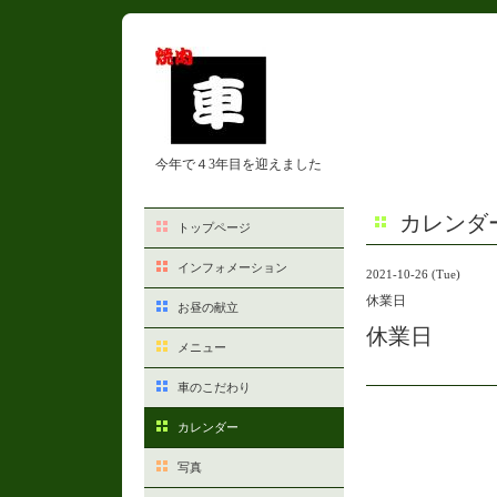
今年で４3年目を迎えました
カレンダ
トップページ
インフォメーション
2021-10-26 (Tue)
休業日
お昼の献立
休業日
メニュー
車のこだわり
カレンダー
写真