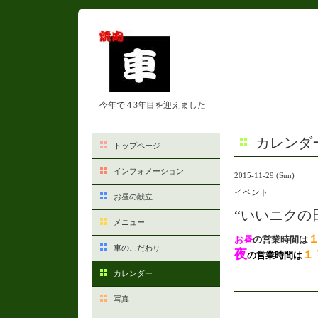
今年で４3年目を迎えました
カレンダ
トップページ
インフォメーション
2015-11-29 (Sun)
イベント
お昼の献立
“いいニクの
メニュー
お昼
の営業時間は
車のこだわり
夜
１
の営業時間は
カレンダー
写真